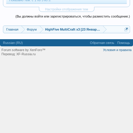
Показано тем: с 1 по 3 из 3.
Настройки отображения тем
(Вы должны войти или зарегистрироваться, чтобы разместить сообщение.)
Главная
Форум
HighFive MultiCraft x3 [23 Января в 20:00 GMT +3]
Russian (RU)
Обратная связь
Помощь
Forum software by XenForo™
Условия и правила
Перевод:
XF-Russia.ru