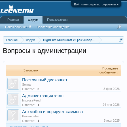
Войти или зарегистрироваться
Главная
Пользователи
Форум
Поиск сообщений
Последние сообщения
Главная
Форум
HighFive MultiCraft x3 [23 Января в 20:00 GMT +3]
Вопросы к администрации
Последнее
Заголовок
сообщение ↓
Постоянный дисконнет
Seiman
3 фев 2026
Ответов:
3
Администрация хэлп
ImproseFeed
24 янв 2026
Ответов:
1
Агр мобов игнорирует саммона
Pokemosha
5 июл 2025
Ответов:
1