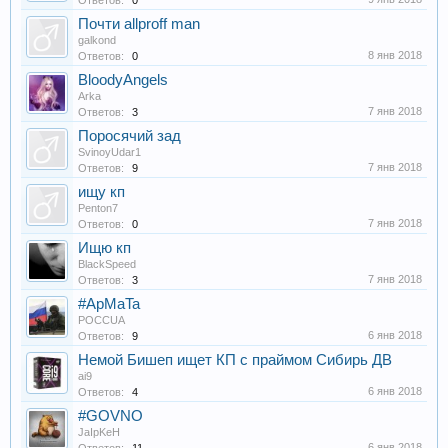
Ответов:
0
Почти allproff man
galkond
8 янв 2018
Ответов:
0
BloodyAngels
Arka
7 янв 2018
Ответов:
3
Поросячий зад
SvinoyUdar1
7 янв 2018
Ответов:
9
ищу кп
Penton7
7 янв 2018
Ответов:
0
Ищю кп
BlackSpeed
7 янв 2018
Ответов:
3
#ApMaTa
POCCUA
6 янв 2018
Ответов:
9
Немой Бишеп ищет КП с праймом Сибирь ДВ
ai9
6 янв 2018
Ответов:
4
#GOVNO
JaIpKeH
6 янв 2018