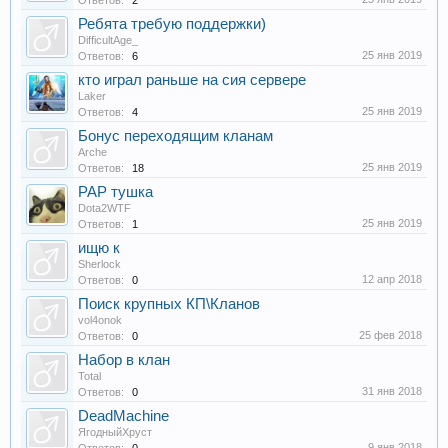
Ответов:
2
Ребята требую поддержки)
DifficultAge_
25 янв 2019
Ответов:
6
кто играл раньше на сия сервере
Laker
25 янв 2019
Ответов:
4
Бонус переходящим кланам
Arche
25 янв 2019
Ответов:
18
РАР тушка
Dota2WTF
25 янв 2019
Ответов:
1
ищю к
Sherlock
12 апр 2018
Ответов:
0
Поиск крупных КП\Кланов
vol4onok
25 фев 2018
Ответов:
0
Набор в клан
Total
31 янв 2018
Ответов:
0
DeadMachine
ЯгодныйХруст
9 янв 2018