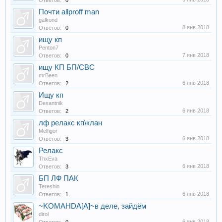
Ответов:
0
Почти allproff man
galkond
8 янв 2018
Ответов:
0
ищу кп
Penton7
7 янв 2018
Ответов:
0
ищу КП БП/СВС
mrBeen
6 янв 2018
Ответов:
2
Ищу кп
Desantnik
6 янв 2018
Ответов:
2
лф релакс кп\клан
Melfigor
6 янв 2018
Ответов:
3
Релакс
ThxEva
6 янв 2018
Ответов:
3
БП ЛФ ПАК
Tereshin
6 янв 2018
Ответов:
1
~KOMAHDA[A]~в деле, зайдём
dirol
6 янв 2018