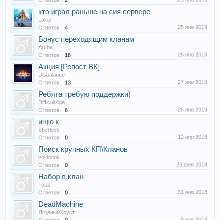
Ответов:
2
кто играл раньше на сия сервере
Laker
25 янв 2019
Ответов:
4
Бонус переходящим кланам
Arche
25 янв 2019
Ответов:
18
Акция [Репост ВК]
Disbalance
27 янв 2019
Ответов:
13
Ребята требую поддержки)
DifficultAge_
25 янв 2019
Ответов:
6
ищю к
Sherlock
12 апр 2018
Ответов:
0
Поиск крупных КП\Кланов
vol4onok
25 фев 2018
Ответов:
0
Набор в клан
Total
31 янв 2018
Ответов:
0
DeadMachine
ЯгодныйХруст
9 янв 2018