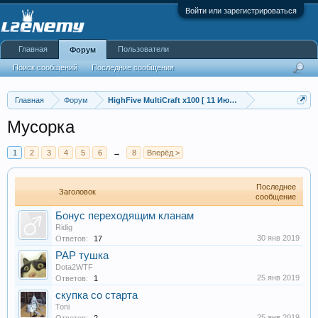
Войти или зарегистрироваться
Главная
Пользователи
Форум
Поиск сообщений
Последние сообщения
Главная
Форум
HighFive MultiCraft x100 [ 11 Июля в 20:00 ]
Мусорка
1
2
3
4
5
6
→
8
Вперёд >
Последнее
Заголовок
сообщение
Бонус переходящим кланам
Ridig
30 янв 2019
Ответов:
17
РАР тушка
Dota2WTF
25 янв 2019
Ответов:
1
скупка со старта
Toni
25 янв 2019