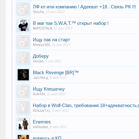
ЛФ кп или компанию ! Адекват +18 . Связь РК !!!
StreJIa
,
13 июл 2017
В маг пак S.W.A.T.™ открыт набор !
lllAPOSTALlll
,
11 июл 2017
Ищу пак на старт
Markys300
,
21 сен 2017
Доберу
Devian
,
1 сен 2017
Black Revenge [BR]™
JarLHeLg
,
9 июн 2017
Ищу Кпешечку
Avik434
,
11 июл 2017
Набор в Wolf-Clan, требования 18+адекватность
Юлька(Тх)
,
9 июл 2017
Enemies
imReedus
,
8 июл 2017
ворвусь в КП