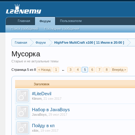
Главная
Пользователи
Форум
Поиск сообщений
Последние сообщения
Главная
Форум
HighFive MultiCraft x100 [ 11 Июля в 20:00 ]
Мусорка
Старые и не актуальные темы
Страница 5 из 8
< Назад
1
←
3
4
5
6
7
8
Вперёд >
Заголовок
#LiteDevil
Klinom
,
21 сен 2017
Набор в JavaBoys
JavaBoys
,
29 июл 2017
Пойду в кп
xibix
,
19 сен 2017