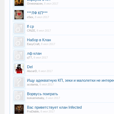
Огнеопасен
,
8 июл 2017
***ЛФ КП***
eSex
,
8 июл 2017
lf cp
CRiZE
,
8 июл 2017
Набор в Клан
EasyCraft
,
8 июл 2017
лф клан
qTT
,
8 июл 2017
Del
AlucarD
,
8 июл 2017
Ищу адекватную КП, зеки и малолетки не интере
acolamia
,
8 июл 2017
Ворвусь поиграть
lookatmebaby
,
8 июл 2017
Вас приветствует клан Infected
FraDiablo
,
8 июл 2017