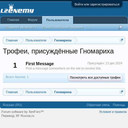
Войти или зарегистрироваться
Главная
Форум
Пользователи
Недавняя активность
Новые сообщения профиля
...
Главная
Пользователи
Гномариха
Трофеи, присуждённые Гномариха
1
First Message
Присуждён:
13 дек 2024
Post a message somewhere on the site to receive this.
Всего баллов: 1
Посмотреть все доступные трофеи
Главная
Пользователи
Гномариха
Russian (RU)
Обратная связь
Помощь
Forum software by XenForo™
Условия и правила
Перевод:
XF-Russia.ru