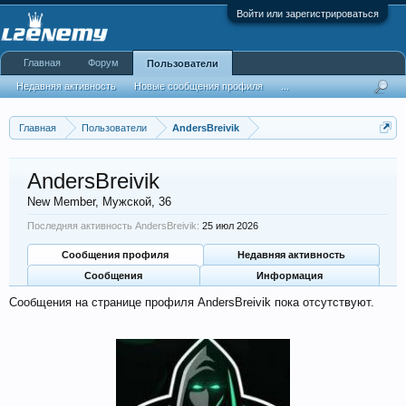
Войти или зарегистрироваться
Главная
Форум
Пользователи
Недавняя активность
Новые сообщения профиля
...
Главная
Пользователи
AndersBreivik
AndersBreivik
New Member
, Мужской, 36
Последняя активность AndersBreivik:
25 июл 2026
Сообщения профиля
Недавняя активность
Сообщения
Информация
Сообщения на странице профиля AndersBreivik пока отсутствуют.