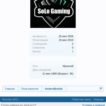
Активность:
25 июл 2026
Регистрация:
19 июл 2019
Сообщения:
2
Симпатии:
0
Баллы:
1
Пол:
Мужской
День рождения:
11 июн 1990
(Возраст: 36)
Главная
Пользователи
AndersBreivik
Russian (RU)
Обратная связь
Помощь
Forum software by XenForo™
Условия и правила