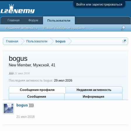
Войти или зарегистрироваться
Главная
Форум
Пользователи
Недавняя активность
Новые сообщения профиля
...
Главная
Пользователи
bogus
bogus
New Member
, Мужской, 41
))))
21 июл 2018
Последняя активность bogus:
29 июл 2026
Сообщения профиля
Недавняя активность
Сообщения
Информация
bogus
))))
21 июл 2018