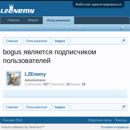
Войти или зарегистрироваться
Главная
Форум
Пользователи
Недавняя активность
Новые сообщения профиля
...
Главная
Пользователи
bogus
bogus является подписчиком
пользователей
L2Enemy
Administrator
Сообщения:
527
Симпатии:
15
Баллы:
18
Главная
Пользователи
bogus
Russian (RU)
Обратная связь
Помощь
Forum software by XenForo™
Условия и правила