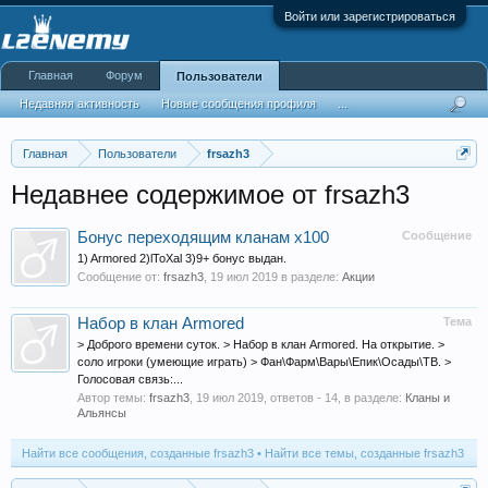
Войти или зарегистрироваться
Главная
Форум
Пользователи
Недавняя активность
Новые сообщения профиля
...
Главная
Пользователи
frsazh3
Недавнее содержимое от frsazh3
Бонус переходящим кланам х100
Сообщение
1) Armored 2)lToXal 3)9+ бонус выдан.
Сообщение от:
frsazh3
,
19 июл 2019
в разделе:
Акции
Набор в клан Armored
Тема
> Доброго времени суток. > Набор в клан Armored. На открытие. >
соло игроки (умеющие играть) > Фан\Фарм\Вары\Епик\Осады\ТВ. >
Голосовая связь:...
Автор темы:
frsazh3
,
19 июл 2019
, ответов - 14, в разделе:
Кланы и
Альянсы
Найти все сообщения, созданные frsazh3
Найти все темы, созданные frsazh3