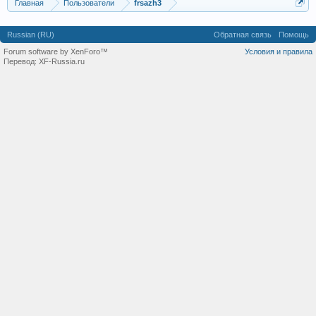
Главная
Пользователи
frsazh3
Russian (RU)
Обратная связь
Помощь
Forum software by XenForo™
Условия и правила
Перевод:
XF-Russia.ru