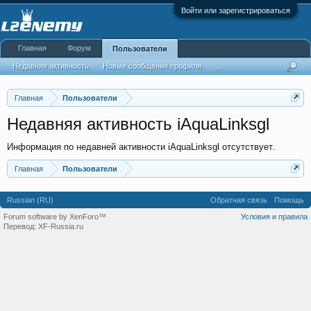
Войти или зарегистрироваться
Главная
Форум
Пользователи
Недавняя активность
Новые сообщения профиля
...
Главная
Пользователи
Недавняя активность iAquaLinksgl
Информация по недавней активности iAquaLinksgl отсутствует.
Главная
Пользователи
Russian (RU)
Обратная связь
Помощь
Forum software by XenForo™
Условия и правила
Перевод:
XF-Russia.ru