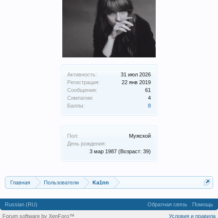
Активность:
31 июл 2026
Регистрация:
22 янв 2019
Сообщения:
61
Симпатии:
4
Баллы:
8
Пол:
Мужской
День рождения:
3 мар 1987
(Возраст: 39)
Главная
Пользователи
Ka1nn
Russian (RU)
Обратная связь
Помощь
Forum software by XenForo™
Условия и правила