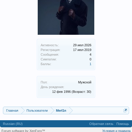
Активность:
29 июл 2026
Регистрация:
17 июл 2019
Сообщения:
4
Симпатии:
0
Баллы:
1
Пол:
Мужской
День рождения:
12 фев 1996
(Возраст: 30)
Главная
Пользователи
Merl1n
Russian (RU)
Обратная связь
Помощь
Forum software by XenForo™
Условия и правила