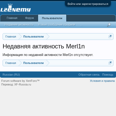
Войти или зарегистрироваться
Главная
Форум
Пользователи
Недавняя активность
Новые сообщения профиля
...
Главная
Пользователи
Недавняя активность Merl1n
Информация по недавней активности Merl1n отсутствует.
Главная
Пользователи
Russian (RU)
Обратная связь
Помощь
Forum software by XenForo™
Условия и правила
Перевод:
XF-Russia.ru