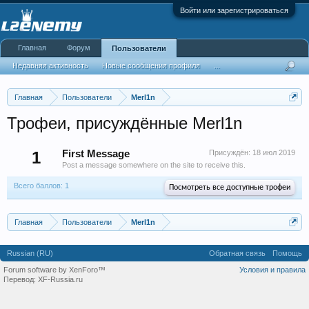
Войти или зарегистрироваться
Главная
Форум
Пользователи
Недавняя активность
Новые сообщения профиля
...
Главная
Пользователи
Merl1n
Трофеи, присуждённые Merl1n
1
First Message
Присуждён:
18 июл 2019
Post a message somewhere on the site to receive this.
Всего баллов: 1
Посмотреть все доступные трофеи
Главная
Пользователи
Merl1n
Russian (RU)
Обратная связь
Помощь
Forum software by XenForo™
Условия и правила
Перевод:
XF-Russia.ru