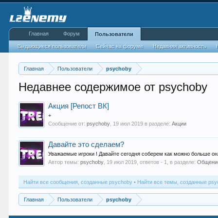
Главная
Форум
Пользователи
Выдающиеся пользователи
Сейчас на форуме
Недавняя активность
Главная
Пользователи
psychoby
Недавнее содержимое от psychoby
Акция [Репост ВК]
+
Сообщение от:
psychoby
,
19 июл 2019
в разделе:
Акции
Давайте это сделаем?
Уважаемые игроки ! Давайте сегодня соберем как можно больше онл
Автор темы:
psychoby
,
19 июл 2019
, ответов - 1, в разделе:
Общени
Найти все сообщения, созданные psychoby
Найти все темы, созданные psy
Главная
Пользователи
psychoby