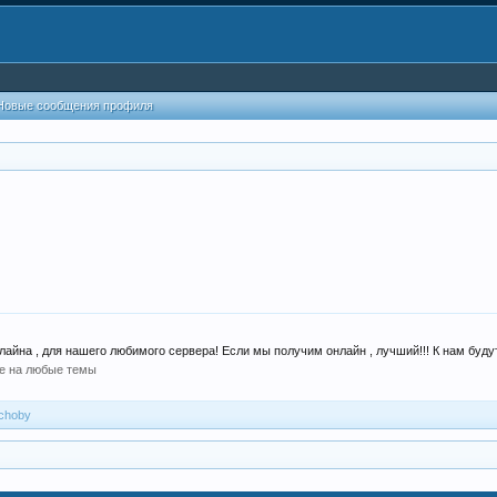
Новые сообщения профиля
айна , для нашего любимого сервера! Если мы получим онлайн , лучший!!! К нам будут
е на любые темы
choby