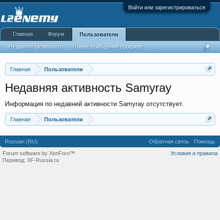
Войти или зарегистрироваться
Главная
Форум
Пользователи
Недавняя активность
Новые сообщения профиля
...
Главная
Пользователи
Недавняя активность Samyray
Информация по недавней активности Samyray отсутствует.
Главная
Пользователи
Russian (RU)
Обратная связь
Помощь
Forum software by XenForo™
Условия и правила
Перевод:
XF-Russia.ru