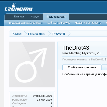
Главная
Форум
Пользователи
Выдающиеся пользователи
Сейчас на форуме
Недавняя активность
Главная
Пользователи
TheDrot43
TheDrot43
New Member
, Мужской, 28
Последняя активность TheDrot43:
В
Сообщения профиля
Сообщения на странице профи
Активность:
Вторник в 18:10
Регистрация:
18 июл 2019
Сообщения:
3