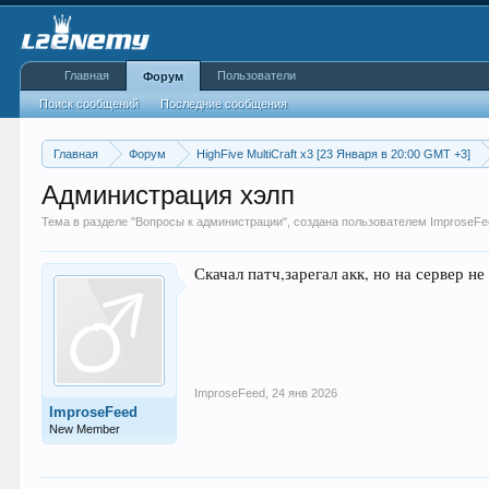
Главная
Пользователи
Форум
Поиск сообщений
Последние сообщения
Главная
Форум
HighFive MultiCraft x3 [23 Января в 20:00 GMT +3]
Администрация хэлп
Тема в разделе "
Вопросы к администрации
", создана пользователем
ImproseFe
Скачал патч,зарегал акк, но на сервер не
ImproseFeed
,
24 янв 2026
ImproseFeed
New Member