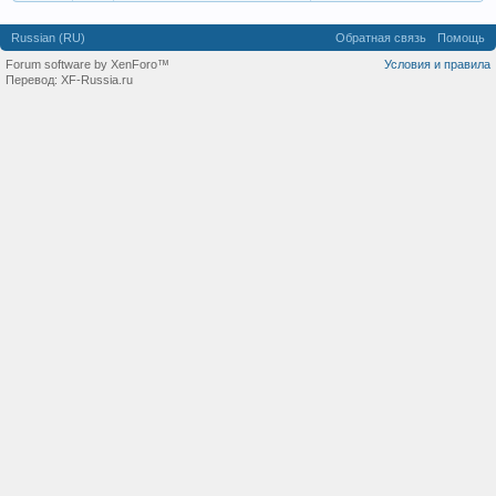
Russian (RU)
Обратная связь
Помощь
Forum software by XenForo™
Условия и правила
Перевод:
XF-Russia.ru