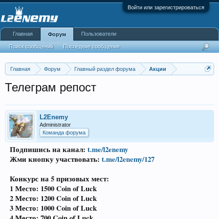
Войти или зарегистрироваться
Главная
Пользователи
Форум
Поиск сообщений
Последние сообщения
Главная
Форум
Главный раздел форума
Акции
Телеграм репост
L2Enemy
Administrator
Команда форума
Подпишись на канал:
t.me/l2enemy
Жми кнопку участвовать:
t.me/l2enemy/127
Конкурс на 5 призовых мест:
1 Место: 1500 Coin of Luck
2 Место: 1200 Coin of Luck
3 Место: 1000 Coin of Luck
4 Место: 700 Coin of Luck