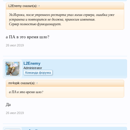
L2Enemy сказал(а):
↑
Ув.Игроки, после утреннего рестарта упал логин сервера, ошибка уже
устранена и повторится не должна, приносим извенения.
Сервер полностью функционирует.
а ПА в это время шло?
26 июл 2019
L2Enemy
Administrator
Команда форума
mr4opik сказал(а):
↑
а ПА в это время шло?
Да
26 июл 2019