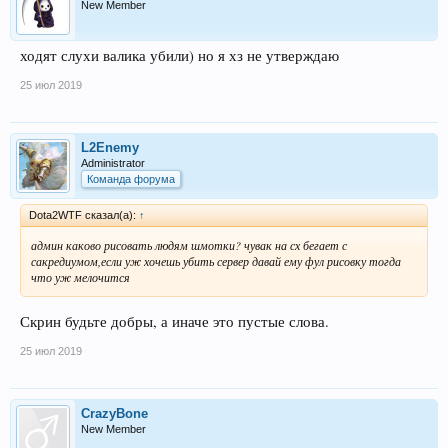
New Member
ходят слухи валика убили) но я хз не утверждаю
25 июл 2019
L2Enemy
Administrator
Команда форума
Dota2WTF сказал(а):
↑
админ каково рисовать людям шмотки? чувак на сх бегает с
сакредиумом,если уж хочешь убить сервер давай ему фул рисовку тогда
что уж мелочится
Скрин будьте добры, а иначе это пустые слова.
25 июл 2019
CrazyBone
New Member