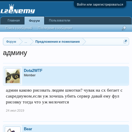
Войти или зарегистрироваться
Главная
Пользователи
Форум
Поиск сообщений
Последние сообщения
Форум
...
Предложения и пожелания
админу
Dota2WTF
Member
админ каково рисовать людям шмотки? чувак на сх бегает с
сакредиумом,если уж хочешь убить сервер давай ему фул
рисовку тогда что уж мелочится
24 июл 2019
Bear