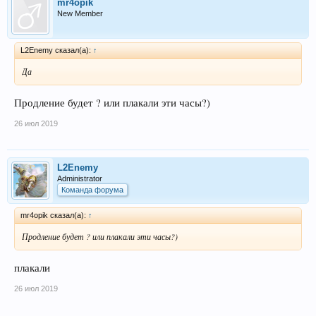
mr4opik
New Member
L2Enemy сказал(а):
↑
Да
Продление будет ? или плакали эти часы?)
26 июл 2019
L2Enemy
Administrator
Команда форума
mr4opik сказал(а):
↑
Продление будет ? или плакали эти часы?)
плакали
26 июл 2019