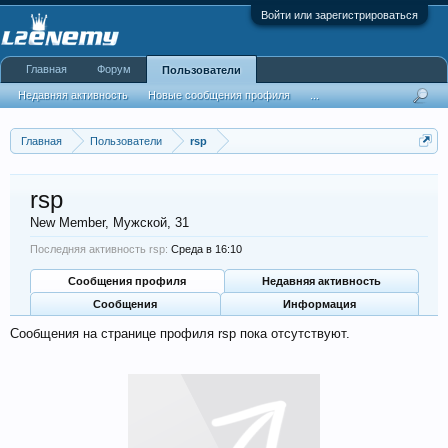
Войти или зарегистрироваться
Главная
Форум
Пользователи
Недавняя активность
Новые сообщения профиля
...
Главная
Пользователи
rsp
rsp
New Member
, Мужской, 31
Последняя активность rsp:
Среда в 16:10
Сообщения профиля
Недавняя активность
Сообщения
Информация
Сообщения на странице профиля rsp пока отсутствуют.