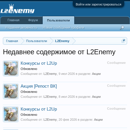
Войти или зарегистрироваться
Главная
Форум
Пользователи
Недавняя активность
Новые сообщения профиля
...
Главная
Пользователи
L2Enemy
Недавнее содержимое от L2Enemy
Конкурсы от L2Up
Сообщение
Обновлено
Сообщение от:
L2Enemy
,
9 июл 2026
в разделе:
Акции
Акция [Репост ВК]
Сообщение
Обновлено
Сообщение от:
L2Enemy
,
8 июл 2026
в разделе:
Акции
Конкурсы от L2Up
Сообщение
Обновлено
Сообщение от:
L2Enemy
,
20 фев 2026
в разделе:
Акции